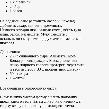
1 ч л ванили
2 яйца
1 белок
На водяной бане растопить масло и шоколад.
Добавить сахар, ваниль, перемешать.
Немного остудив шоколадную смесь, вбить туда
яйца, белок. Размешать. Муку смешать с
остальными сыпучими продуктами и вмешать в
шоколад.
Для начинки:
250 г сливочного сыра (Альметте, Крем
Бонжур, Филадельфия, Маскарпоне или
пачку жирного творога протереть через сито
и взбить с 200 г 33-х процентных сливок)
50 г сахара
1 желток
Все смешать в однородную массу.
В смазанную маслом форму вылить половину
шоколадного теста. Затем сливочную начинку, а
сверху вторую половину шоколадного теста.