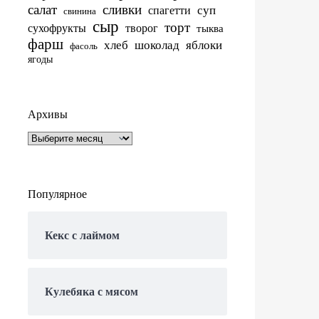
салат
сливки
суп
спагетти
свинина
сыр
торт
сухофрукты
творог
тыква
фарш
хлеб
шоколад
яблоки
фасоль
ягоды
Архивы
Архивы
Популярное
Кекс с лаймом
Кулебяка с мясом