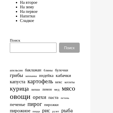
На второе
На зиму
На первое
Напитки
Сладкое
Поиск
Поиск
баклажан
булочки
апельсин
блины
грибы
кабачки
индейка
запеканка
картофель
капуста
кекс
котлеты
мясо
курица
лимон
лапша
мед
овощи
орехи
паста
печень
пирог
печенье
пирожки
рис
рыба
пирожное
пицца
рулет