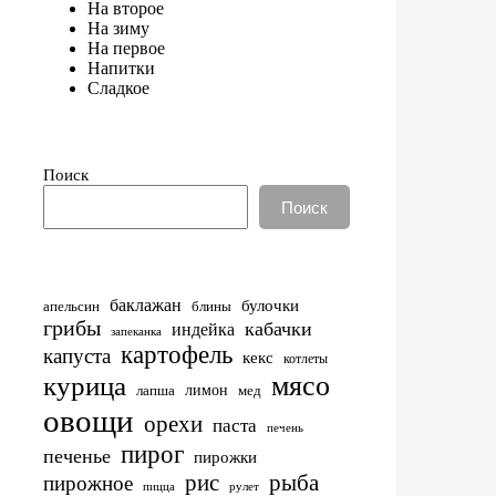
На второе
На зиму
На первое
Напитки
Сладкое
Поиск
Поиск
баклажан
булочки
апельсин
блины
грибы
кабачки
индейка
запеканка
картофель
капуста
кекс
котлеты
мясо
курица
лимон
лапша
мед
овощи
орехи
паста
печень
пирог
печенье
пирожки
рис
рыба
пирожное
пицца
рулет