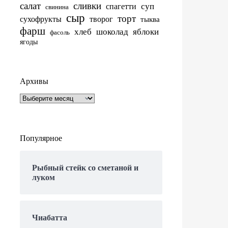
салат
сливки
суп
спагетти
свинина
сыр
торт
сухофрукты
творог
тыква
фарш
хлеб
шоколад
яблоки
фасоль
ягоды
Архивы
Архивы
Популярное
Рыбный стейк со сметаной и
луком
Чиабатта