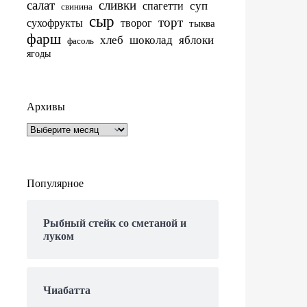
салат
сливки
суп
спагетти
свинина
сыр
торт
сухофрукты
творог
тыква
фарш
хлеб
шоколад
яблоки
фасоль
ягоды
Архивы
Архивы
Популярное
Рыбный стейк со сметаной и
луком
Чиабатта