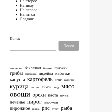
На второе
На зиму
На первое
Напитки
Сладкое
Поиск
Поиск
баклажан
булочки
апельсин
блины
грибы
кабачки
индейка
запеканка
картофель
капуста
кекс
котлеты
мясо
курица
лимон
лапша
мед
овощи
орехи
паста
печень
пирог
печенье
пирожки
рис
рыба
пирожное
пицца
рулет