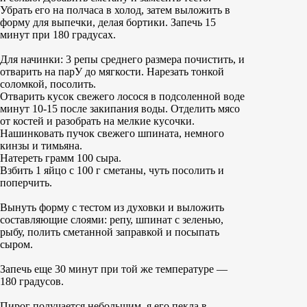
Убрать его на полчаса в холод, затем выложить в
форму для выпечки, делая бортики. Запечь 15
минут при 180 градусах.
Для начинки: 3 репы среднего размера почистить, и
отварить на парУ до мягкости. Нарезать тонкой
соломкой, посолить.
Отварить кусок свежего лосося в подсоленной воде
минут 10-15 после закипания воды. Отделить мясо
от костей и разобрать на мелкие кусочки.
Нашинковать пучок свежего шпината, немного
кинзы и тимьяна.
Натереть грамм 100 сыра.
Взбить 1 яйцо с 100 г сметаны, чуть посолить и
поперчить.
Вынуть форму с тестом из духовки и выложить
составляющие слоями: репу, шпинат с зеленью,
рыбу, полить сметанной заправкой и посыпать
сыром.
Запечь еще 30 минут при той же температуре —
180 градусов.
Пирог получается небольшим, я его пекла в