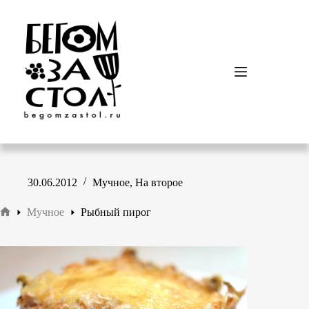
Перейти
к
сути
30.06.2012
Мучное
,
На второе
Мучное
Рыбный пирог
Главная