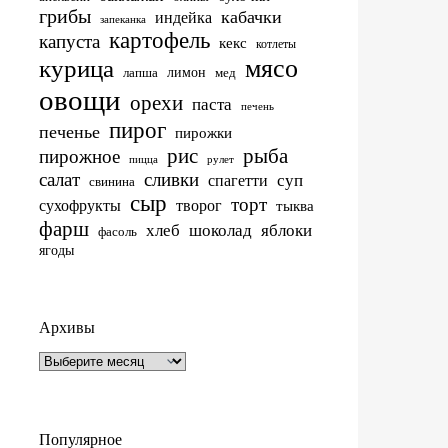
грибы
кабачки
индейка
запеканка
картофель
капуста
кекс
котлеты
мясо
курица
лимон
лапша
мед
овощи
орехи
паста
печень
пирог
печенье
пирожки
рис
рыба
пирожное
пицца
рулет
салат
сливки
суп
спагетти
свинина
сыр
торт
сухофрукты
творог
тыква
фарш
хлеб
шоколад
яблоки
фасоль
ягоды
Архивы
Архивы
Популярное