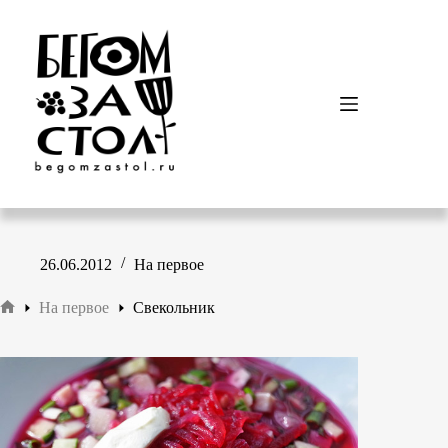
Перейти
к
сути
26.06.2012
На первое
На первое
Свекольник
Главная