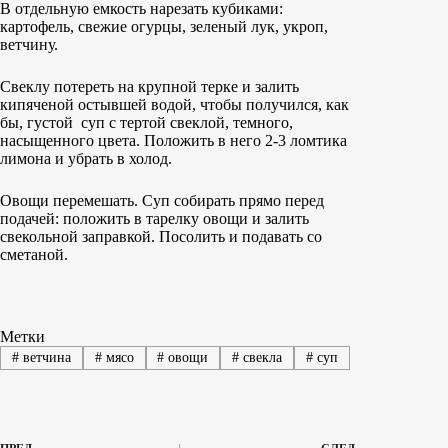
В отдельную емкость нарезать кубиками:
картофель, свежие огурцы, зеленый лук, укроп,
ветчину.
Свеклу потереть на крупной терке и залить
кипяченой остывшей водой, чтобы получился, как
бы, густой суп с тертой свеклой, темного,
насыщенного цвета. Положить в него 2-3 ломтика
лимона и убрать в холод.
Овощи перемешать. Суп собирать прямо перед
подачей: положить в тарелку овощи и залить
свекольной заправкой. Посолить и подавать со
сметаной.
Метки
#
ветчина
#
мясо
#
овощи
#
свекла
#
суп