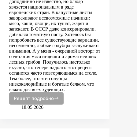
доподлинно не известно, но блюдо
является национальным в ряде
европейских стран. В капустные листы
заворачивают всевозможные начинки:
мясо, каши, овощи, их тушат, жарят и
запекают. В СССР даже консервировали,
добавляя томатную пасту. Хотелось бы
попробовать все существующие вариации,
несомненно, любые голубцы заслуживают
внимания. А у меня - очередной восторг от
сочетания мяса индейки и ароматнейших
лесных грибов. Получилось настолько
вкусно, что теперь надолго этот рецепт
останется часто повторяющимся на столе.
Тем более, что эти голубцы
низкокалорийные и богатые белком, что
важно для всех худеющих.
Рецепт подробно
Голубцы
с
18.05.2026
индейкой
и
грибами