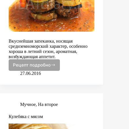
Вкуснейшая запеканка, носящая
средиземноморский характер, особенно
хороша в летний сезон, ароматная,
возбуждающая аппетит.
Рецепт подробно
Запеканка
с
27.06.2016
телячьми
котлетками
и
овощами
Мучное
,
На второе
Кулебяка с мясом