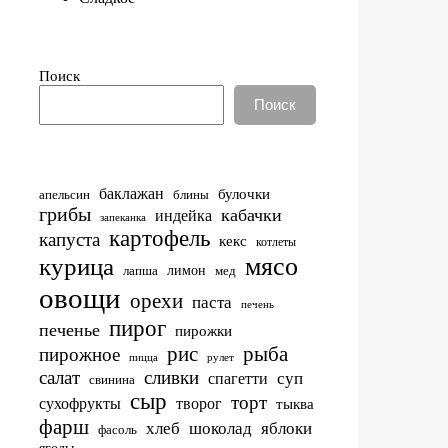
Поиск
Поиск
баклажан
булочки
апельсин
блины
грибы
кабачки
индейка
запеканка
картофель
капуста
кекс
котлеты
мясо
курица
лимон
лапша
мед
овощи
орехи
паста
печень
пирог
печенье
пирожки
рис
рыба
пирожное
пицца
рулет
салат
сливки
суп
спагетти
свинина
сыр
торт
сухофрукты
творог
тыква
фарш
хлеб
шоколад
яблоки
фасоль
ягоды