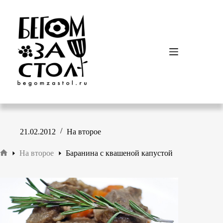
Перейти
к
сути
21.02.2012
На второе
На второе
Баранина с квашеной капустой
Главная