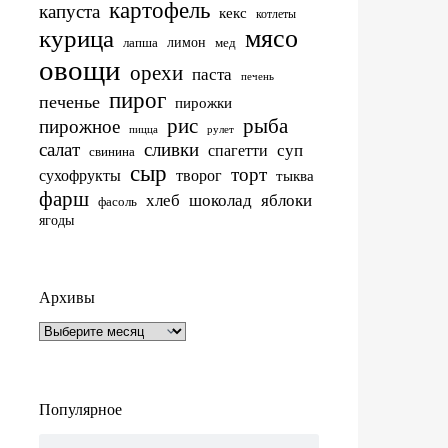
картофель
капуста
кекс
котлеты
мясо
курица
лимон
лапша
мед
овощи
орехи
паста
печень
пирог
печенье
пирожки
рис
рыба
пирожное
пицца
рулет
салат
сливки
суп
спагетти
свинина
сыр
торт
сухофрукты
творог
тыква
фарш
хлеб
шоколад
яблоки
фасоль
ягоды
Архивы
Архивы
Популярное