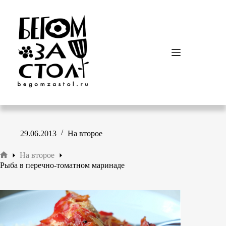
Перейти
к
сути
29.06.2013
На второе
На второе
Главная
Рыба в перечно-томатном маринаде