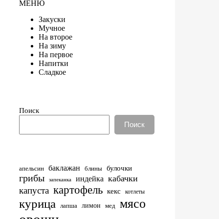
МЕНЮ
Закуски
Мучное
На второе
На зиму
На первое
Напитки
Сладкое
Поиск
Поиск
баклажан
булочки
апельсин
блины
грибы
кабачки
индейка
запеканка
картофель
капуста
кекс
котлеты
мясо
курица
лимон
лапша
мед
овощи