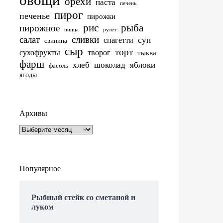
орехи
паста
печень
пирог
печенье
пирожки
рис
рыба
пирожное
пицца
рулет
салат
сливки
суп
спагетти
свинина
сыр
торт
сухофрукты
творог
тыква
фарш
хлеб
шоколад
яблоки
фасоль
ягоды
Архивы
Архивы
Популярное
Рыбный стейк со сметаной и
луком