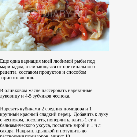
Еще одна вариация моей любимой рыбы под
маринадом, отличающаяся от оригинального
рецепта составом продуктов и способом
приготовления.
В оливковом масле пассеровать нарезанные
луковицу и 4-5 зубчиков чеснока.
Нарезать кубиками 2 средних помидора и 1
крупный красный сладкий перец. Добавить к луку
с чесноком, посолить, поперчить, влить 1 ст л
бальзамического уксуса, посыпать зирой и 1 ч л
сахара. Накрыть крышкой и потушить до
растворния помидоров, минут 10.