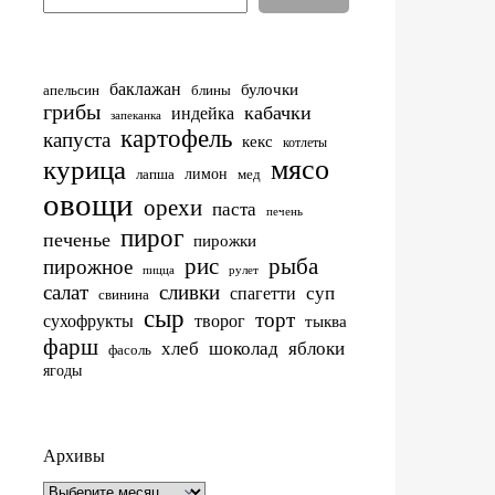
баклажан
булочки
апельсин
блины
грибы
кабачки
индейка
запеканка
картофель
капуста
кекс
котлеты
мясо
курица
лимон
лапша
мед
овощи
орехи
паста
печень
пирог
печенье
пирожки
рис
рыба
пирожное
пицца
рулет
салат
сливки
суп
спагетти
свинина
сыр
торт
сухофрукты
творог
тыква
фарш
хлеб
шоколад
яблоки
фасоль
ягоды
Архивы
Архивы