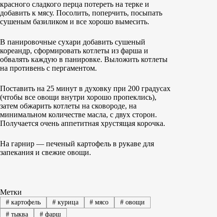
красного сладкого перца потереть на терке и
добавить к мясу. Посолить, поперчить, посыпать
сушеным базиликом и все хорошо вымесить.
В панировочные сухари добавить сушеный
кореандр, сформировать котлеты из фарша и
обвалять каждую в панировке. Выложить котлеты
на противень с пергаментом.
Поставить на 25 минут в духовку при 200 градусах
(чтобы все овощи внутри хорошо пропеклись),
затем обжарить котлеты на сковороде, на
минимальном количестве масла, с двух сторон.
Получается очень аппетитная хрустящая корочка.
На гарнир — печеный картофель в рукаве для
запекания и свежие овощи.
Метки
#
картофель
#
курица
#
мясо
#
овощи
#
тыква
#
фарш