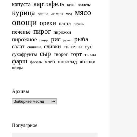
картофель
капуста
кекс
котлеты
мясо
курица
лимон
лапша
мед
овощи
орехи
паста
печень
пирог
печенье
пирожки
рис
рыба
пирожное
пицца
рулет
салат
сливки
суп
спагетти
свинина
сыр
торт
сухофрукты
творог
тыква
фарш
хлеб
шоколад
яблоки
фасоль
ягоды
Архивы
Архивы
Популярное