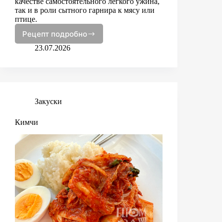
качестве самостоятельного легкого ужина,
так и в роли сытного гарнира к мясу или
птице.
Рецепт подробно
Гратен
из
23.07.2026
цветной
капусты
Закуски
Кимчи