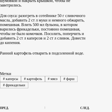
шумовкой и накрыть крышкой, чтобы не
заветрились.
Для соуса: разогреть в сотейнике 50 г сливочного
масла, добавить 2 ст л муки и немного обжарить,
помешивая. Влить 500 мл бульона, в котором
варились фрикадельки, постоянно помешивая,
чтобы не было комочков. Посолить, поперчить и
добавить 2 ст л каперсов и 2 ст л сливок. Довести
до кипения.
Ранний картофель отварить в подсоленной воде.
Метки
#
каперсы
#
картофель
#
мясо
#
фарш
#
фрикадельки
ПРЕД.
СЛЕД.