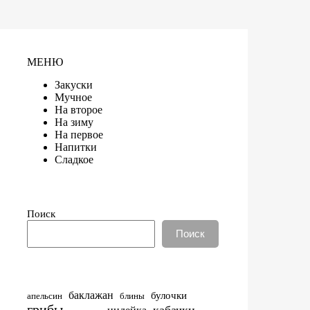
МЕНЮ
Закуски
Мучное
На второе
На зиму
На первое
Напитки
Сладкое
Поиск
Поиск
баклажан
булочки
апельсин
блины
грибы
кабачки