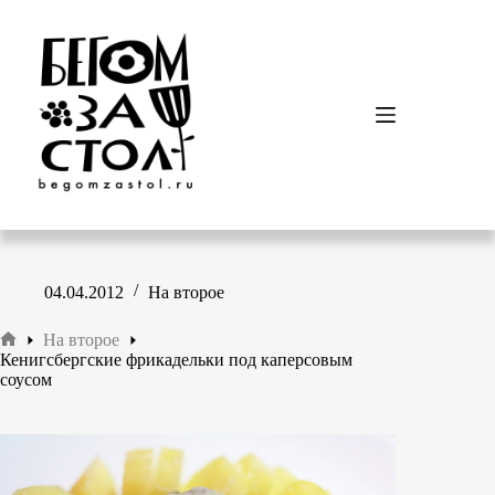
Перейти
к
сути
04.04.2012
На второе
На второе
Главная
Кенигсбергские фрикадельки под каперсовым
соусом