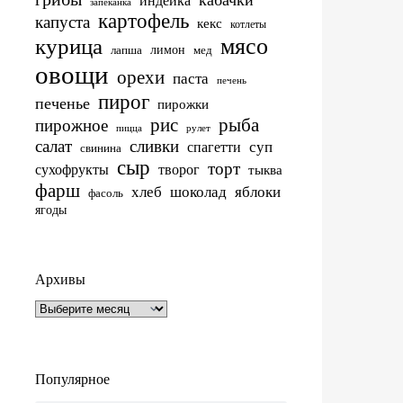
индейка
запеканка
картофель
капуста
кекс
котлеты
мясо
курица
лимон
лапша
мед
овощи
орехи
паста
печень
пирог
печенье
пирожки
рис
рыба
пирожное
пицца
рулет
салат
сливки
суп
спагетти
свинина
сыр
торт
сухофрукты
творог
тыква
фарш
хлеб
шоколад
яблоки
фасоль
ягоды
Архивы
Архивы
Популярное