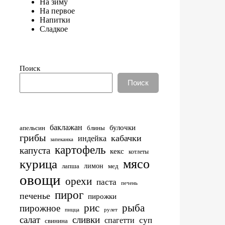
На зиму
На первое
Напитки
Сладкое
Поиск
Поиск
баклажан
булочки
апельсин
блины
грибы
кабачки
индейка
запеканка
картофель
капуста
кекс
котлеты
мясо
курица
лимон
лапша
мед
овощи
орехи
паста
печень
пирог
печенье
пирожки
рис
рыба
пирожное
пицца
рулет
салат
сливки
суп
спагетти
свинина