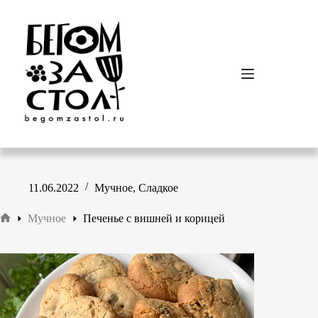
Перейти
к
сути
11.06.2022
Мучное
,
Сладкое
Мучное
Печенье с вишней и корицей
Главная