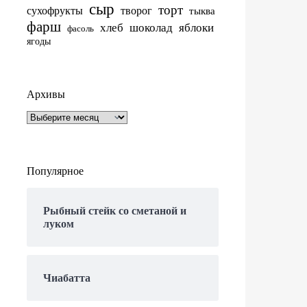
сыр
торт
сухофрукты
творог
тыква
фарш
хлеб
шоколад
яблоки
фасоль
ягоды
Архивы
Архивы
Популярное
Рыбный стейк со сметаной и
луком
Чиабатта