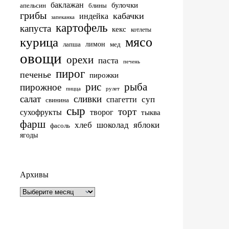
баклажан
булочки
апельсин
блины
грибы
кабачки
индейка
запеканка
картофель
капуста
кекс
котлеты
мясо
курица
лимон
лапша
мед
овощи
орехи
паста
печень
пирог
печенье
пирожки
рис
рыба
пирожное
пицца
рулет
салат
сливки
суп
спагетти
свинина
сыр
торт
сухофрукты
творог
тыква
фарш
хлеб
шоколад
яблоки
фасоль
ягоды
Архивы
Архивы