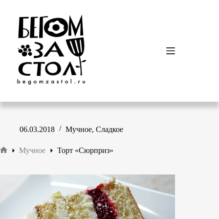
Перейти
к
сути
06.03.2018
Мучное
,
Сладкое
Мучное
Торт «Сюрприз»
Главная