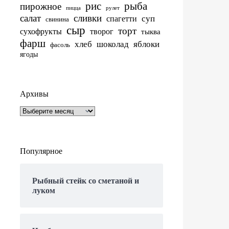
рис
рыба
пирожное
пицца
рулет
салат
сливки
суп
спагетти
свинина
сыр
торт
сухофрукты
творог
тыква
фарш
хлеб
шоколад
яблоки
фасоль
ягоды
Архивы
Архивы
Популярное
Рыбный стейк со сметаной и
луком