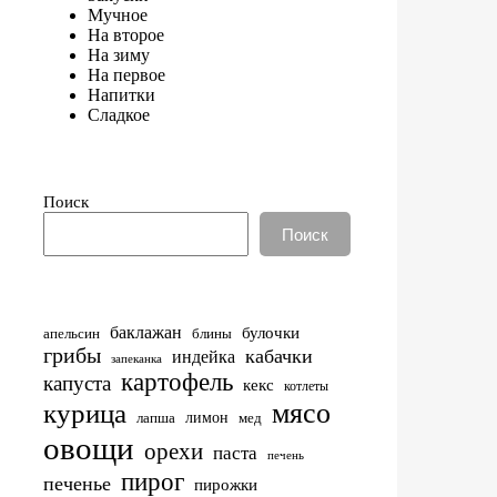
Мучное
На второе
На зиму
На первое
Напитки
Сладкое
Поиск
Поиск
баклажан
булочки
апельсин
блины
грибы
кабачки
индейка
запеканка
картофель
капуста
кекс
котлеты
мясо
курица
лимон
лапша
мед
овощи
орехи
паста
печень
пирог
печенье
пирожки