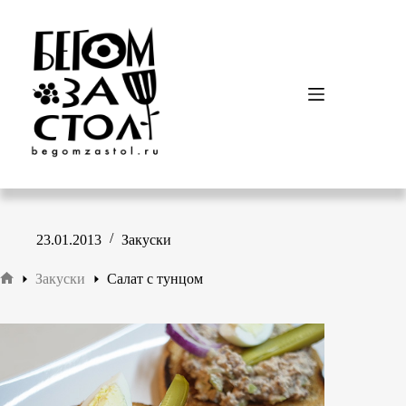
Перейти
к
сути
23.01.2013
Закуски
Закуски
Салат с тунцом
Главная