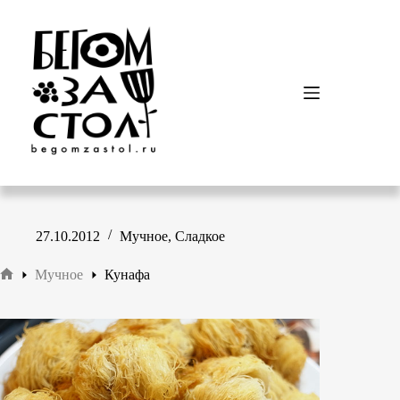
Перейти
к
сути
27.10.2012
Мучное
,
Сладкое
Мучное
Кунафа
Главная