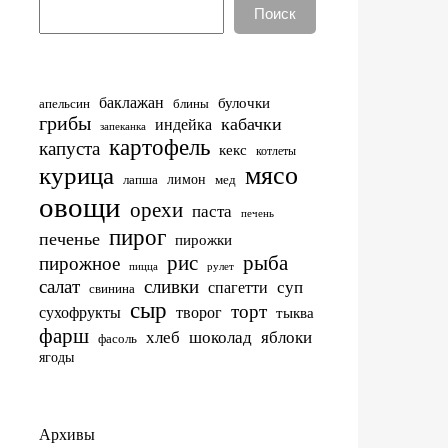
Поиск
баклажан
булочки
апельсин
блины
грибы
кабачки
индейка
запеканка
картофель
капуста
кекс
котлеты
мясо
курица
лимон
лапша
мед
овощи
орехи
паста
печень
пирог
печенье
пирожки
рис
рыба
пирожное
пицца
рулет
салат
сливки
суп
спагетти
свинина
сыр
торт
сухофрукты
творог
тыква
фарш
хлеб
шоколад
яблоки
фасоль
ягоды
Архивы