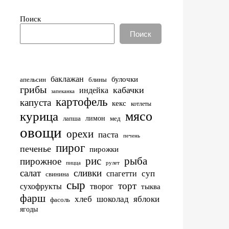
Поиск
Поиск
баклажан
булочки
апельсин
блины
грибы
кабачки
индейка
запеканка
картофель
капуста
кекс
котлеты
мясо
курица
лимон
лапша
мед
овощи
орехи
паста
печень
пирог
печенье
пирожки
рис
рыба
пирожное
пицца
рулет
салат
сливки
суп
спагетти
свинина
сыр
торт
сухофрукты
творог
тыква
фарш
хлеб
шоколад
яблоки
фасоль
ягоды