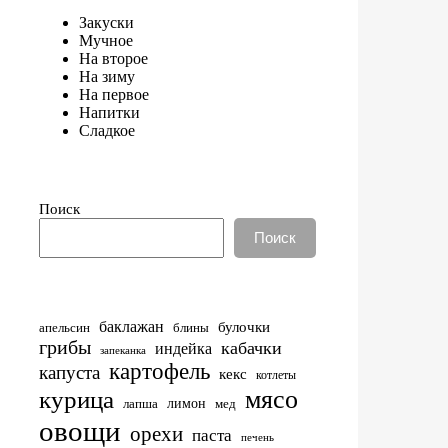
Закуски
Мучное
На второе
На зиму
На первое
Напитки
Сладкое
Поиск
Поиск
баклажан
булочки
апельсин
блины
грибы
кабачки
индейка
запеканка
картофель
капуста
кекс
котлеты
мясо
курица
лимон
лапша
мед
овощи
орехи
паста
печень