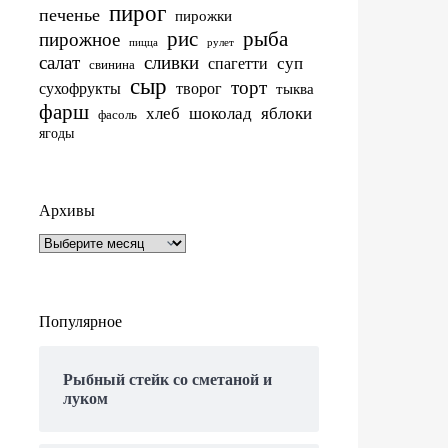
пирог
печенье
пирожки
рис
рыба
пирожное
пицца
рулет
салат
сливки
суп
спагетти
свинина
сыр
торт
сухофрукты
творог
тыква
фарш
хлеб
шоколад
яблоки
фасоль
ягоды
Архивы
Архивы
Популярное
Рыбный стейк со сметаной и
луком