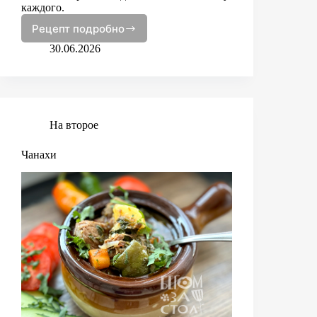
каждого.
Рецепт подробно
Густой
суп
30.06.2026
с
говядиной
На второе
Чанахи