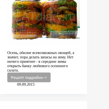
Осень, обилие всевозможных овощей, а
значит, пора делать запасы на зиму. Нет
ничего приятнее - в середине зимы
открыть банку любимого осенннего
салата.
Рецепт подробно
Баклажаны
в
09.09.2015
медовом
маринаде