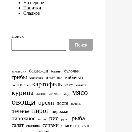
На первое
Напитки
Сладкое
Поиск
Поиск
баклажан
булочки
апельсин
блины
грибы
кабачки
индейка
запеканка
картофель
капуста
кекс
котлеты
мясо
курица
лимон
лапша
мед
овощи
орехи
паста
печень
пирог
печенье
пирожки
рис
рыба
пирожное
пицца
рулет
салат
сливки
суп
спагетти
свинина