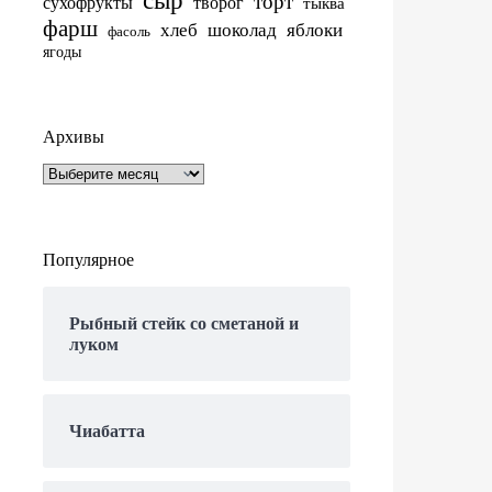
сыр
торт
сухофрукты
творог
тыква
фарш
хлеб
шоколад
яблоки
фасоль
ягоды
Архивы
Архивы
Популярное
Рыбный стейк со сметаной и
луком
Чиабатта