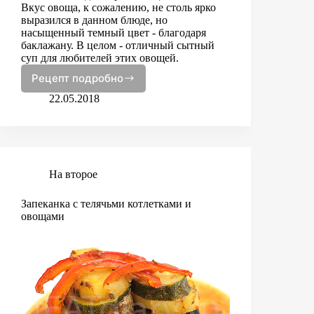
Вкус овоща, к сожалению, не столь ярко
выразился в данном блюде, но
насыщенный темный цвет - благодаря
баклажану. В целом - отличный сытный
суп для любителей этих овощей.
Рецепт подробно
Суп
с
22.05.2018
баклажанами
и
фасолью
На второе
Запеканка с телячьми котлетками и
овощами