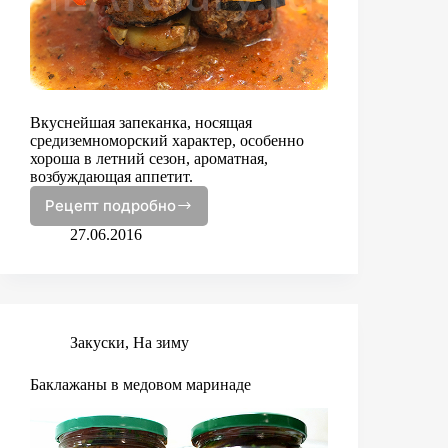
Вкуснейшая запеканка, носящая
средиземноморский характер, особенно
хороша в летний сезон, ароматная,
возбуждающая аппетит.
Рецепт подробно
Запеканка
с
27.06.2016
телячьми
котлетками
и
овощами
Закуски
,
На зиму
Баклажаны в медовом маринаде