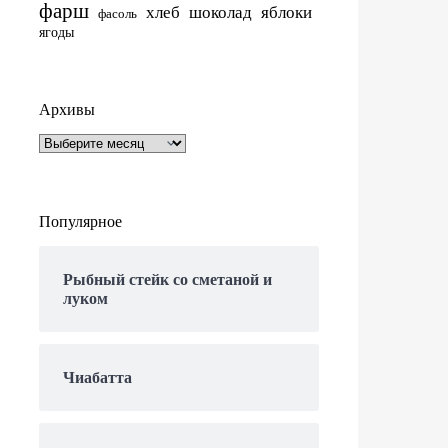
фарш
хлеб
шоколад
яблоки
фасоль
ягоды
Архивы
Архивы
Популярное
Рыбный стейк со сметаной и
луком
Чиабатта