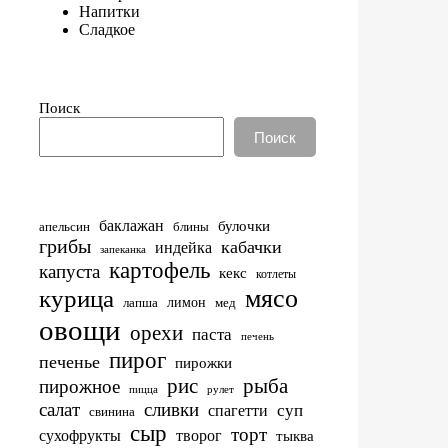
Напитки
Сладкое
Поиск
Поиск
баклажан
булочки
апельсин
блины
грибы
кабачки
индейка
запеканка
картофель
капуста
кекс
котлеты
мясо
курица
лимон
лапша
мед
овощи
орехи
паста
печень
пирог
печенье
пирожки
рис
рыба
пирожное
пицца
рулет
салат
сливки
суп
спагетти
свинина
сыр
торт
сухофрукты
творог
тыква