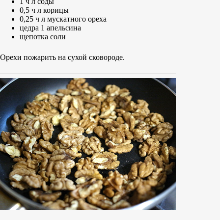
1 ч л соды
0,5 ч л корицы
0,25 ч л мускатного ореха
цедра 1 апельсина
щепотка соли
Орехи пожарить на сухой сковороде.