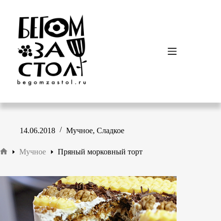
Перейти
к
сути
14.06.2018
Мучное
,
Сладкое
Мучное
Пряный морковный торт
Главная