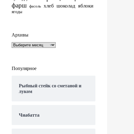
фарш
хлеб
шоколад
яблоки
фасоль
ягоды
Архивы
Архивы
Популярное
Рыбный стейк со сметаной и
луком
Чиабатта