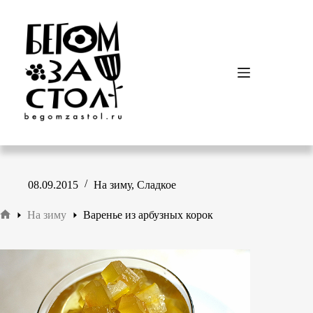
Перейти
к
сути
08.09.2015
На зиму
,
Сладкое
На зиму
Варенье из арбузных корок
Главная