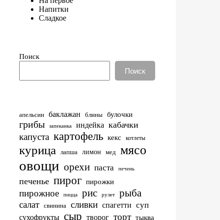
На первое
Напитки
Сладкое
Поиск
Поиск
баклажан
булочки
апельсин
блины
грибы
кабачки
индейка
запеканка
картофель
капуста
кекс
котлеты
мясо
курица
лимон
лапша
мед
овощи
орехи
паста
печень
пирог
печенье
пирожки
рис
рыба
пирожное
пицца
рулет
салат
сливки
суп
спагетти
свинина
сыр
торт
сухофрукты
творог
тыква