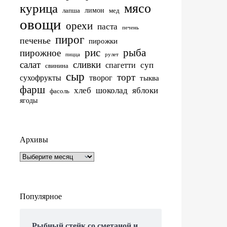
мясо
курица
лимон
лапша
мед
овощи
орехи
паста
печень
пирог
печенье
пирожки
рис
рыба
пирожное
пицца
рулет
салат
сливки
суп
спагетти
свинина
сыр
торт
сухофрукты
творог
тыква
фарш
хлеб
шоколад
яблоки
фасоль
ягоды
Архивы
Архивы
Популярное
Рыбный стейк со сметаной и