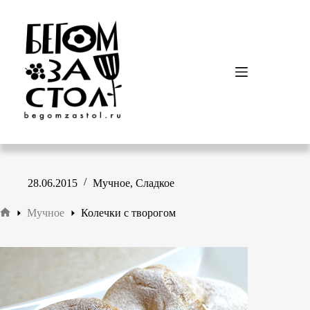
Перейти
к
сути
28.06.2015
Мучное
,
Сладкое
Мучное
Колечки с творогом
Главная