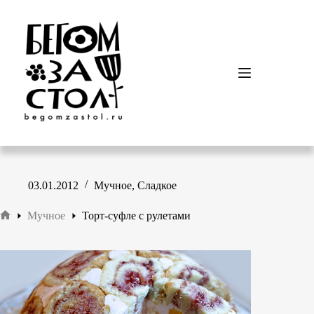
Перейти
к
сути
03.01.2012
Мучное
,
Сладкое
Мучное
Торт-суфле с рулетами
Главная