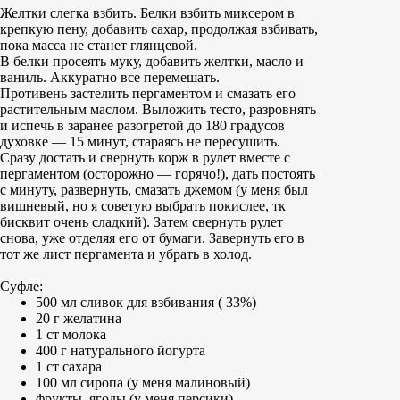
Желтки слегка взбить. Белки взбить миксером в
крепкую пену, добавить сахар, продолжая взбивать,
пока масса не станет глянцевой.
В белки просеять муку, добавить желтки, масло и
ваниль. Аккуратно все перемешать.
Противень застелить пергаментом и смазать его
растительным маслом. Выложить тесто, разровнять
и испечь в заранее разогретой до 180 градусов
духовке — 15 минут, стараясь не пересушить.
Сразу достать и свернуть корж в рулет вместе с
пергаментом (осторожно — горячо!), дать постоять
с минуту, развернуть, смазать джемом (у меня был
вишневый, но я советую выбрать покислее, тк
бисквит очень сладкий). Затем свернуть рулет
снова, уже отделяя его от бумаги. Завернуть его в
тот же лист пергамента и убрать в холод.
Суфле:
500 мл сливок для взбивания ( 33%)
20 г желатина
1 ст молока
400 г натурального йогурта
1 ст сахара
100 мл сиропа (у меня малиновый)
фрукты, ягоды (у меня персики)