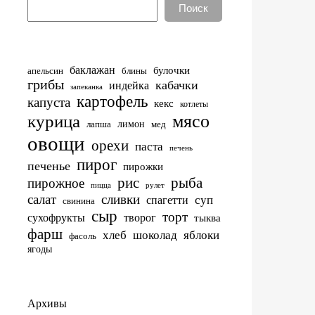
Поиск
баклажан
булочки
апельсин
блины
грибы
кабачки
индейка
запеканка
картофель
капуста
кекс
котлеты
мясо
курица
лимон
лапша
мед
овощи
орехи
паста
печень
пирог
печенье
пирожки
рис
рыба
пирожное
пицца
рулет
салат
сливки
суп
спагетти
свинина
сыр
торт
сухофрукты
творог
тыква
фарш
хлеб
шоколад
яблоки
фасоль
ягоды
Архивы