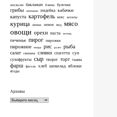
баклажан
булочки
апельсин
блины
грибы
кабачки
индейка
запеканка
картофель
капуста
кекс
котлеты
мясо
курица
лимон
лапша
мед
овощи
орехи
паста
печень
пирог
печенье
пирожки
рис
рыба
пирожное
пицца
рулет
салат
сливки
суп
спагетти
свинина
сыр
торт
сухофрукты
творог
тыква
фарш
хлеб
шоколад
яблоки
фасоль
ягоды
Архивы
Архивы