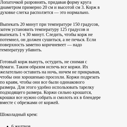
Лопаточкой разровнять, придавая форму круга
диаметром примерно 20 см и высотой см 3. Корж в
духовке слегка расползется — это нормально.
Выпекать 20 минут при температуре 150 градусов,
затем установить температуру 125 градусов и
выпекать 1 ч 30 минут. Следить, чтобы корж не
потемнел, он должен сушиться, а не печься. Если
поверхность заметно коричневеет — надо
температуру убавить.
Готовый корж вынуть, остудить, не снимая с
бумаги. Таким образом испечь все коржи. Их
желательно оставить на ночь, ничем не прикрывая,
чтобы они хорошенько просохли. Коржи подрезать
по краям, чтобы они все были одинакового
размера. Для этого удобно использовать тарелку
подходящего размера. Коржи сильно крошатся,
крошки все нужно собрать и смолоть их в блендере
вместе с обрезками от коржей.
Шоколадный крем:
6 желтков