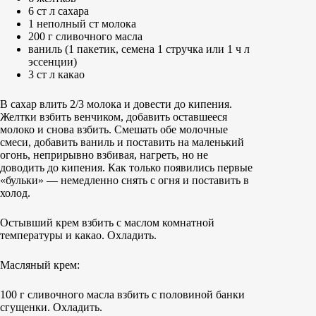
6 ст л сахара
1 неполный ст молока
200 г сливочного масла
ваниль (1 пакетик, семена 1 стручка или 1 ч л
эссенции)
3 ст л какао
В сахар влить 2/3 молока и довести до кипения.
Желтки взбить венчиком, добавить оставшееся
молоко и снова взбить. Смешать обе молочные
смеси, добавить ваниль и поставить на маленький
огонь, неприрывно взбивая, нагреть, но не
доводить до кипения. Как только появились первые
«бульки» — немедленно снять с огня и поставить в
холод.
Остывший крем взбить с маслом комнатной
температуры и какао. Охладить.
Масляный крем:
100 г сливочного масла взбить с половиной банки
сгущенки. Охладить.