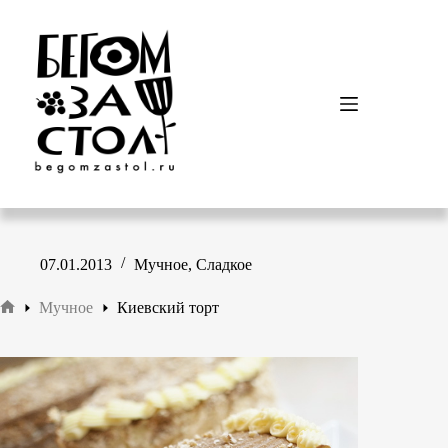
Перейти
к
сути
07.01.2013
Мучное
,
Сладкое
Мучное
Киевский торт
Главная