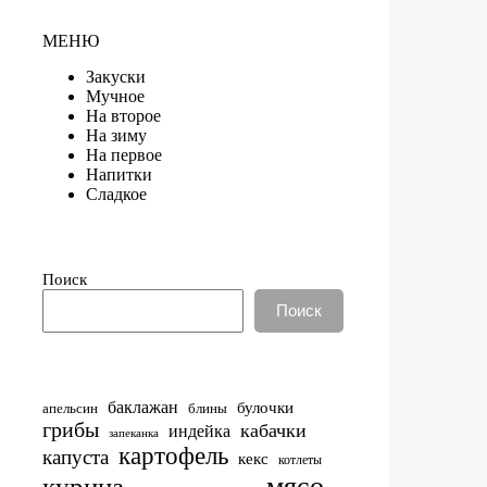
МЕНЮ
Закуски
Мучное
На второе
На зиму
На первое
Напитки
Сладкое
Поиск
Поиск
баклажан
булочки
апельсин
блины
грибы
кабачки
индейка
запеканка
картофель
капуста
кекс
котлеты
мясо
курица