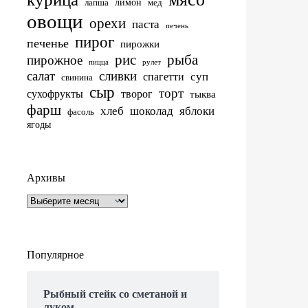
лимон
лапша
мед
овощи
орехи
паста
печень
пирог
печенье
пирожки
рис
рыба
пирожное
пицца
рулет
салат
сливки
суп
спагетти
свинина
сыр
торт
сухофрукты
творог
тыква
фарш
хлеб
шоколад
яблоки
фасоль
ягоды
Архивы
Архивы
Популярное
Рыбный стейк со сметаной и
луком