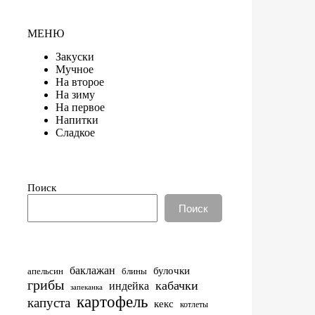
МЕНЮ
Закуски
Мучное
На второе
На зиму
На первое
Напитки
Сладкое
Поиск
Поиск
баклажан
булочки
апельсин
блины
грибы
кабачки
индейка
запеканка
картофель
капуста
кекс
котлеты