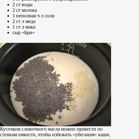
2 ст воды
2 ст молока
1 неполная ч л соли
2 ст л меда
1 ст л мака
сыр «Бри»
Кусочком сливочного масла можно провести по
стенкам емкости, чтобы избежать «убегания» каши,