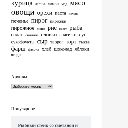
мясо
курица
лимон
лапша
мед
овощи
орехи
паста
печень
пирог
печенье
пирожки
рис
рыба
пирожное
пицца
рулет
салат
сливки
суп
спагетти
свинина
сыр
торт
сухофрукты
творог
тыква
фарш
хлеб
шоколад
яблоки
фасоль
ягоды
Архивы
Архивы
Популярное
Рыбный стейк со сметаной и